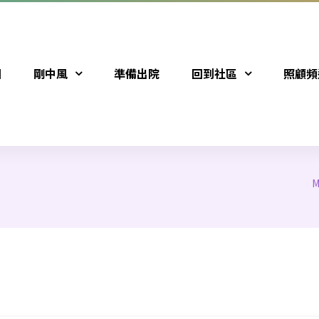
圖
剛中風
準備出院
回到社區
照顧頻