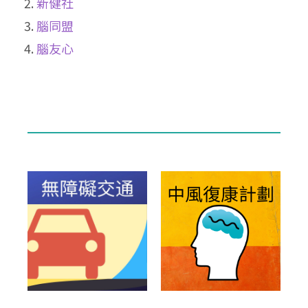
新健社
腦同盟
腦友心