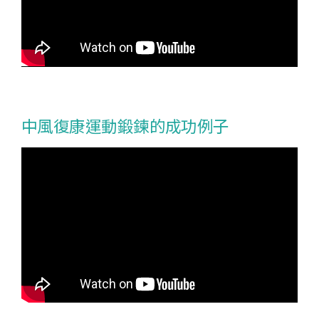
中風復康運動鍛鍊的成功例子
動